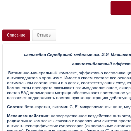
Описание
Отзывы
награжден Серебряной медалью им. И.И. Мечнико
антиоксидантный эффект
Витаминно-минеральный комплекс, эффективно восполняющ
антиоксидантов в организме. Имеет в своем составе все основ
оптимальном соотношении и в дозах, соответствующих ежедне
Компоненты препарата оказывают взаимодополняющее, синерг
состав БАД полимерная матрица обеспечивает постепенное усв
позволяет поддерживать постоянную концентрацию действующе
Состав:
бета-каротин, витамин С, Е; микроэлементы: цинк, ме
Механизм действия:
непосредственное воздействие антиокси
радикальные комплексы связано с подавлением синтеза прост
антиген-неспецифических супрессоров (липофильные антиокси
каротин). Гидрофильные антиоксиданты (витамин С) и микроэ