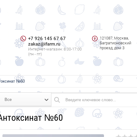
+7 926 145 67 67
121087, Москва,
Багратионовский
zakaz@ifarm.ru
проезд, дом 3
Интернет-магазин: 8:00-17:00
(пн - пт)
токсинат №60
Все
Антоксинат №60