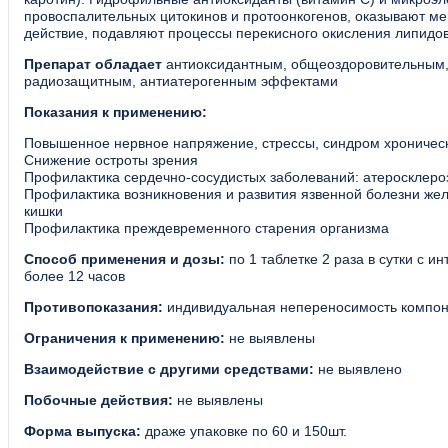
провоспалительных цитокинов и протоонкогенов, оказывают 
действие, подавляют процессы перекисного окисления липидо
Препарат обладает
антиоксидантным, общеоздоровительным,
радиозащитным, антиатерогенным эффектами
Показания к применению:
Повышенное нервное напряжение, стрессы, синдром хроническ
Снижение остроты зрения
Профилактика сердечно-сосудистых заболеваний: атеросклеро
Профилактика возникновения и развития язвенной болезни же
кишки
Профилактика преждевременного старения организма
Способ применения и дозы:
по 1 таблетке 2 раза в сутки с 
более 12 часов
Противопоказания:
индивидуальная непереносимость компо
Ограничения к применению:
не выявлены
Взаимодействие с другими средствами:
не выявлено
Побочные действия:
не выявлены
Форма выпуска:
драже упаковке по 60 и 150шт.