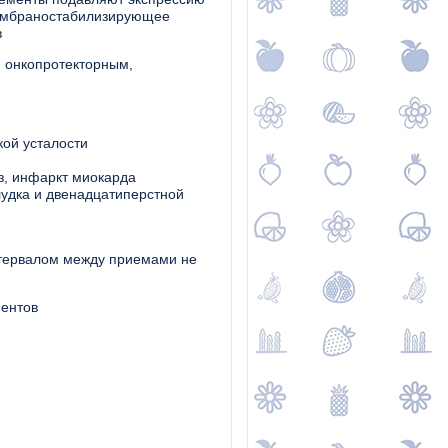
мембраностабилизирующее
в
 онкопротекторным,
ой усталости
з, инфаркт миокарда
лудка и двенадцатиперстной
интервалом между приемами не
нентов