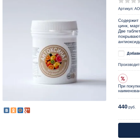
Артикул:
АО
Содержит 
цинк, марг
Две табле
покрывают
антиоксид
Добави
Производит
При покупк
наименован
440
руб.