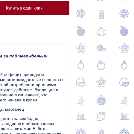
Купить в один клик
ва за подтвержденный
ий дефицит природных
ные антиоксидантные вещества в
вной потребности организма.
ичное действие. Входящая в
оение в кишечнике, что
го начала в крови
дь, марганец
дантов на свободно-
агландинов и образованием
данты: витамин Е, бета-
лементы подавляют экспрессию