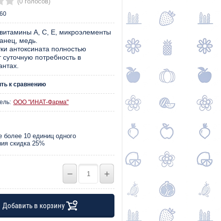
(0 голосов)
60
витамины А, С, Е, микроэлементы
анец, медь.
тки антоксината полностью
 суточную потребность в
антах.
ть к сравнению
ель:
ООО "ИНАТ-Фарма"
е более 10 единиц одного
ия скидка 25%
−
+
Добавить в корзину